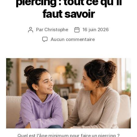
piercing : tout ce qu’il
faut savoir
Par
Christophe
16 juin 2026
Auteur
Date
de
de
sur
Aucun commentaire
l’article
l’article
Âge
minimum
pour
un
piercing
:
tout
ce
qu’il
faut
savoir
Quel est l'âge minimum pour faire un piercing ?