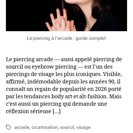
avant
de
se
lancer
Le piercing à l'arcade : guide complet
Le piercing arcade — aussi appelé piercing de
sourcil ou eyebrow piercing — est l’un des
piercings de visage les plus iconiques. Visible,
affirmé, indémodable depuis les années 90, il
connaît un regain de popularité en 2026 porté
par les tendances body art et alt-fashion. Mais
c’est aussi un piercing qui demande une
réflexion sérieuse […]
arcade
,
cicatrisation
,
sourcil
,
visage
Étiquettes