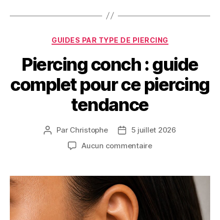
Catégories
GUIDES PAR TYPE DE PIERCING
Piercing conch : guide
complet pour ce piercing
tendance
Par
Christophe
5 juillet 2026
Auteur
Date
de
de
sur
Aucun commentaire
l’article
l’article
Piercing
conch
:
guide
complet
pour