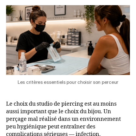
son
studio
de
piercing
?
Les
critères
essentiels
Les critères essentiels pour choisir son perceur
Le choix du studio de piercing est au moins
aussi important que le choix du bijou. Un
perçage mal réalisé dans un environnement
peu hygiénique peut entraîner des
complications sérieuses — infection,