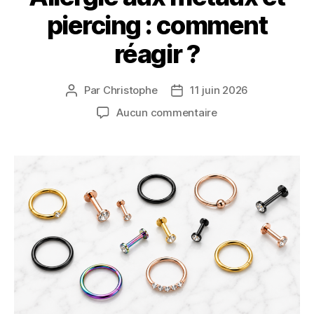
piercing : comment
réagir ?
Par
Christophe
11 juin 2026
Auteur
Date
de
de
sur
Aucun commentaire
l’article
l’article
Allergie
aux
métaux
et
piercing
:
comment
réagir
?