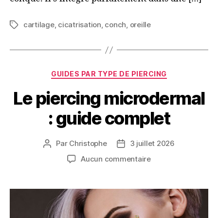
cartilage
,
cicatrisation
,
conch
,
oreille
Étiquettes
Catégories
GUIDES PAR TYPE DE PIERCING
Le piercing microdermal
: guide complet
Par
Christophe
3 juillet 2026
Auteur
Date
de
de
sur
Aucun commentaire
l’article
l’article
Le
piercing
microdermal
:
guide