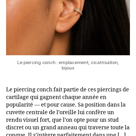
ce
piercing
tendance
Le piercing conch : emplacement, cicatrisation,
bijoux
Le piercing conch fait partie de ces piercings de
cartilage qui gagnent chaque année en
popularité — et pour cause. Sa position dans la
cuvette centrale de l’oreille lui confère un
rendu visuel fort, que l’on opte pour un stud
discret ou un grand anneau qui traverse toute la
conque. Il s’intègre parfaitement dans une […]