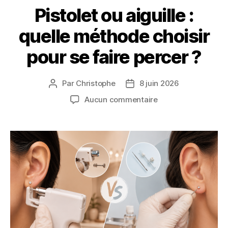
Pistolet ou aiguille :
quelle méthode choisir
pour se faire percer ?
Par
Christophe
8 juin 2026
Auteur
Date
de
de
sur
Aucun commentaire
l’article
l’article
Pistolet
ou
aiguille
:
quelle
méthode
choisir
pour
se
faire
percer