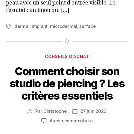
peau avec un seul point d’entrée visible. Le
résultat : un bijou qui […]
dermal
,
implant
,
microdermal
,
surface
Étiquettes
Catégories
CONSEILS D’ACHAT
Comment choisir son
studio de piercing ? Les
critères essentiels
Par
Christophe
27 juin 2026
Auteur
Date
de
de
sur
Aucun commentaire
l’article
l’article
Comment
choisir