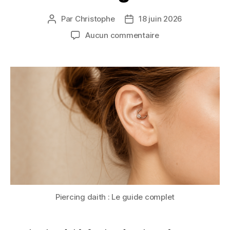
Par
Christophe
18 juin 2026
Auteur
Date
de
de
sur
Aucun commentaire
l’article
l’article
Piercing
daith
:
tout
savoir
sur
ce
piercing
anti-
migraine
Piercing daith : Le guide complet