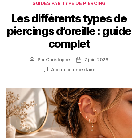
Catégories
GUIDES PAR TYPE DE PIERCING
Les différents types de
piercings d’oreille : guide
complet
Par
Christophe
7 juin 2026
Auteur
Date
de
de
sur
Aucun commentaire
l’article
l’article
Les
différents
types
de
piercings
d’oreille
:
guide
complet