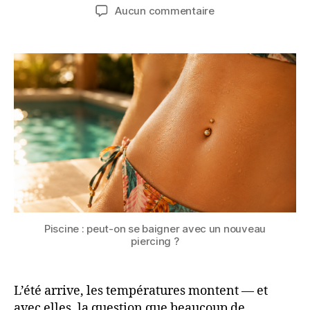
de
de
sur
Aucun commentaire
l’article
l’article
Piercing
et
piscine
:
peut-
on
se
baigner
avec
un
piercing
frais
?
Piscine : peut-on se baigner avec un nouveau
piercing ?
L’été arrive, les températures montent — et
avec elles, la question que beaucoup de