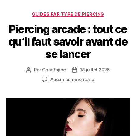
Catégories
GUIDES PAR TYPE DE PIERCING
Piercing arcade : tout ce
qu’il faut savoir avant de
se lancer
Par
Christophe
18 juillet 2026
Auteur
Date
de
de
sur
Aucun commentaire
l’article
l’article
Piercing
arcade
:
tout
ce
qu’il
faut
savoir