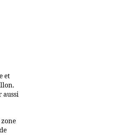
e et
llon.
r aussi
e zone
 de