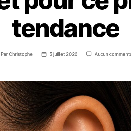
t pour ce p
tendance
Par
Christophe
5 juillet 2026
Aucun commenta
uteur
Date
e
de
article
l’article