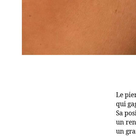
Le pie
qui ga
Sa posi
un ren
un gra