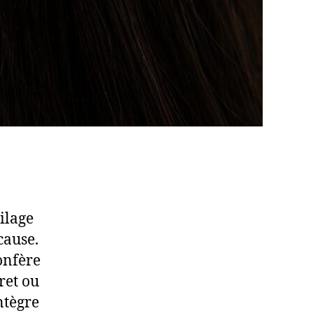
tilage
cause.
confère
ret ou
ntègre