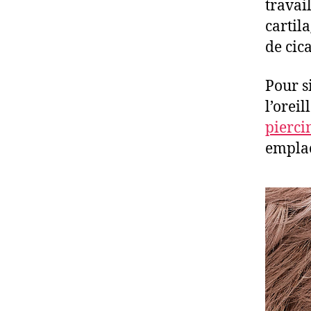
travai
cartil
de cica
Pour s
l’orei
piercin
empla