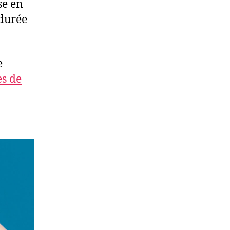
se en
 durée
e
es de