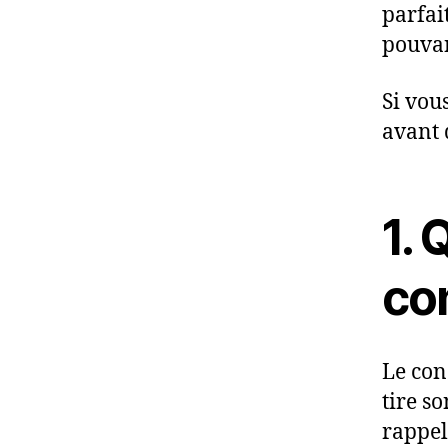
parfai
pouvan
Si vous
avant 
1. 
co
Le con
tire s
rappell