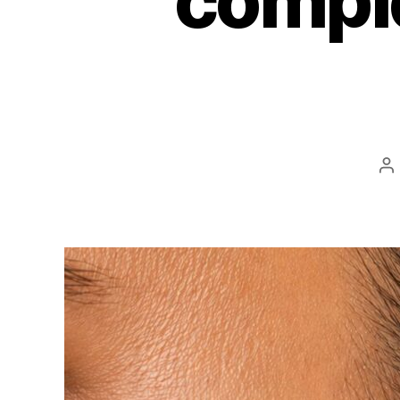
comple
A
d
l’