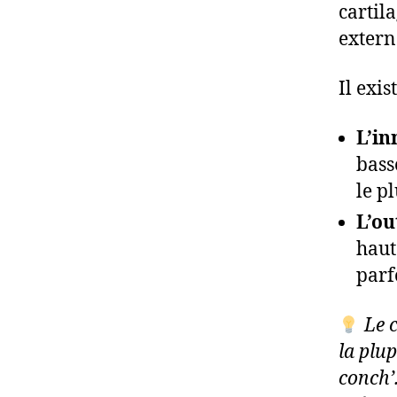
cartila
externe
Il exi
L’in
bass
le p
L’ou
haut
parf
Le c
la plu
conch’