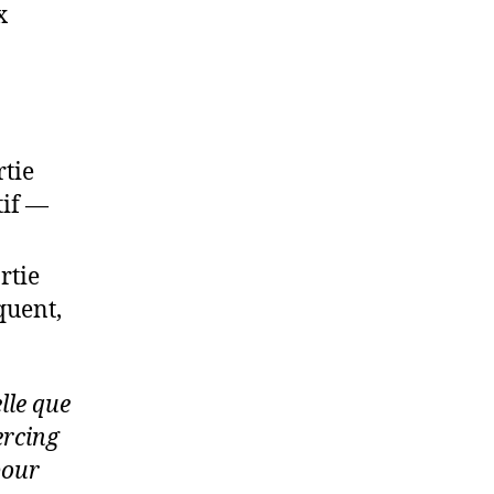
x
rtie
tif —
rtie
quent,
lle que
ercing
pour