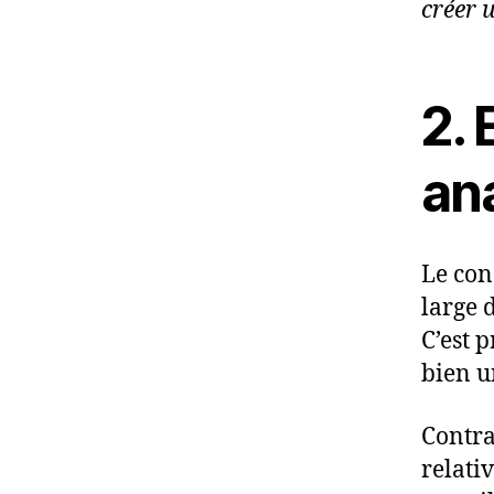
créer 
2.
an
Le con
large 
C’est 
bien u
Contra
relati