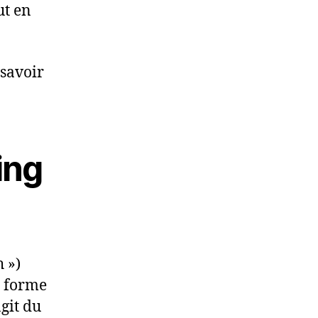
ut en
 savoir
ing
 »)
a forme
agit du