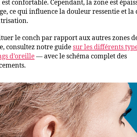
l est confortable. Cependant, la zone est épais
age, ce qui influence la douleur ressentie et la
trisation.
ituer le conch par rapport aux autres zones d
lle, consultez notre guide
sur les différents typ
gs d’oreille
— avec le schéma complet des
cements.